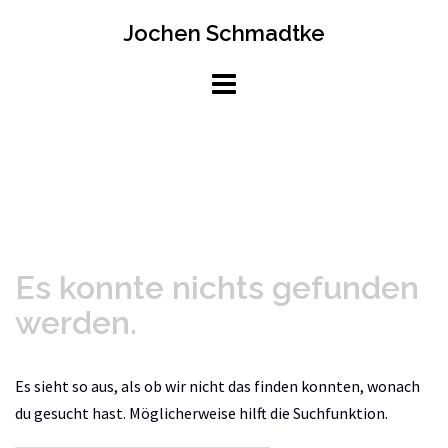
Springe
Jochen Schmadtke
zum
Inhalt
Es konnte nichts gefunden
werden.
Es sieht so aus, als ob wir nicht das finden konnten, wonach
du gesucht hast. Möglicherweise hilft die Suchfunktion.